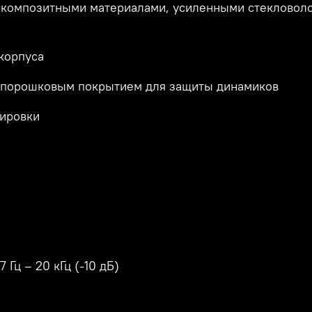
с композитными материалами, усиленными стекловол
корпуса
с порошковым покрытием для защиты динамиков
тировки
7 Гц – 20 кГц (-10 дБ)