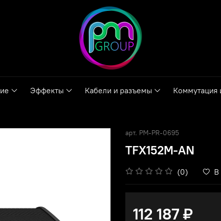
ние
Эффекты
Кабели и разъемы
Коммутация 
арт.
PM-PR-0695
TFX152M-AN
(0)
В
112 187 ₽