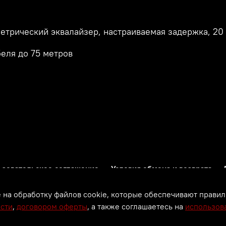
етрический эквалайзер, настраиваемая задержка, 20 
беля до 75 метров
ьзовательское соглашение
Условия обмена и возврата
Политика обработки персональных данных
е на обработку файлов cookie, которые обеспечивают правил
сти
,
договором оферты
, а также соглашаетесь на
использов
© Все права защищены. 2000 -
2026. PM GROUP.
Информация сайта защищена законом об авторских правах.