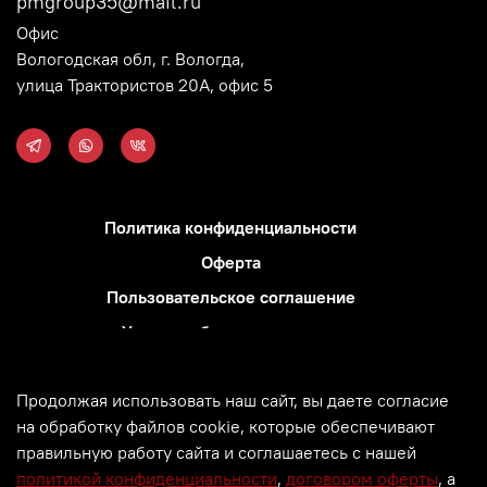
pmgroup35@mail.ru
Офис
Вологодская обл, г. Вологда,
улица Трактористов 20А, офис 5
Политика конфиденциальности
Оферта
Пользовательское соглашение
Условия обмена и возврата
Блог
Продолжая использовать наш сайт, вы даете согласие
Использование метрических программ
на обработку файлов cookie, которые обеспечивают
Политика обработки персональных данных
правильную работу сайта и соглашаетесь с нашей
политикой конфиденциальности
,
договором оферты
, а
© Все права защищены. 2000 -
2026. PM GROUP.