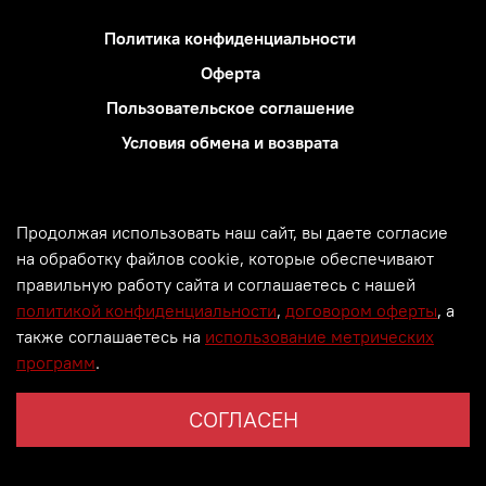
Политика конфиденциальности
Оферта
Пользовательское соглашение
Условия обмена и возврата
Блог
Использование метрических программ
Продолжая использовать наш сайт, вы даете согласие
Политика обработки персональных данных
на обработку файлов cookie, которые обеспечивают
правильную работу сайта и соглашаетесь с нашей
© Все права защищены. 2000 -
2026. PM GROUP.
политикой конфиденциальности
,
договором оферты
, а
Информация сайта защищена законом об авторских
также соглашаетесь на
использование метрических
правах.
программ
.
СОГЛАСЕН
Главная
Поиск
Корзина
Избранное
Профиль