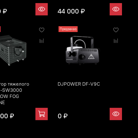
0 ₽
44 000 ₽
Предзаказ
тор тяжелого
DJPOWER DF-V9C
H-SW3000
LOW FOG
NE
000 ₽
0 ₽