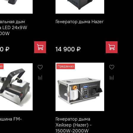
альная дым
Генератор дыма Hazer
а LED 24x9W
500W
00 ₽
14 900 ₽
аз
Предзаказ
ашина FM-
Генератор дыма
Хейзер (Hazer) -
1500W-2000W