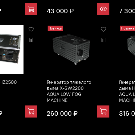
₽
43 000 ₽
7 30
Новинка
Новинка
 HZ2500
Генератор тяжелого
Генера
дыма X-SW2200
дыма 
AQUA LOW FOG
AQUA 
MACHINE
MACHI
₽
260 000 ₽
316 