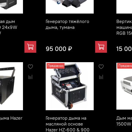
ая дым
Генератор тяжёлого
Вертик
D 24x9W
дыма, тумана
машин
W
RGB 1
₽
95 000 ₽
15 0
Предзаказ
Предзак
дыма Hazer
Генератор дыма на
Дым м
масляной основе
1500W
Hazer HZ-600 & 900