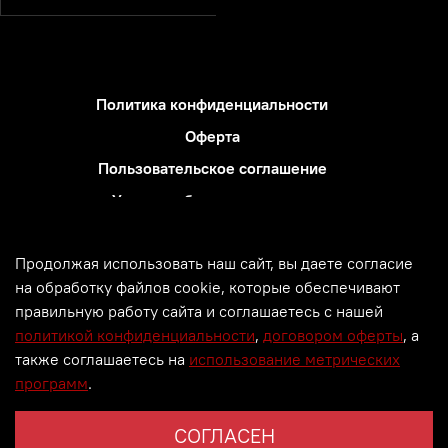
Политика конфиденциальности
Оферта
Пользовательское соглашение
Условия обмена и возврата
Блог
Продолжая использовать наш сайт, вы даете согласие
Использование метрических программ
на обработку файлов cookie, которые обеспечивают
Политика обработки персональных данных
правильную работу сайта и соглашаетесь с нашей
политикой конфиденциальности
,
договором оферты
, а
© Все права защищены. 2000 -
2026. PM GROUP.
также соглашаетесь на
использование метрических
Информация сайта защищена законом об авторских
программ
.
правах.
СОГЛАСЕН