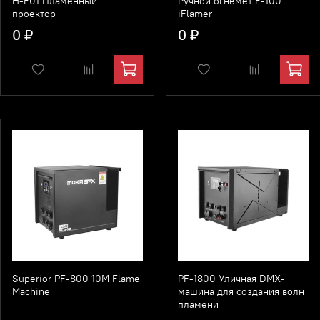
H-E01 Пламенный
Ручной огнемет F-100
проектор
iFlamer
0 ₽
0 ₽
Superior PF-800 10M Flame
PF-1800 Уличная DMX-
Machine
машина для создания волн
пламени