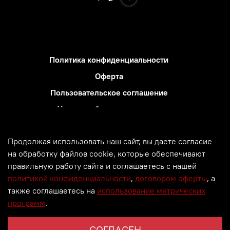
Политика конфиденциальности
Оферта
Пользовательское соглашение
Условия обмена и возврата
Блог
Продолжая использовать наш сайт, вы даете согласие
Использование метрических программ
на обработку файлов cookie, которые обеспечивают
Политика обработки персональных данных
правильную работу сайта и соглашаетесь с нашей
политикой конфиденциальности
,
договором оферты
, а
© Все права защищены. 2000 -
2026. PM GROUP.
также соглашаетесь на
использование метрических
Информация сайта защищена законом об авторских
программ
.
правах.
СОГЛАСЕН