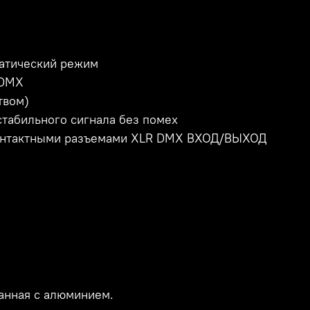
атический режим
 DMX
твом)
стабильного сигнала без помех
-контактными разъемами XLR DMX ВХОД/ВЫХОД
анная с алюминием.