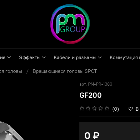
ние
Эффекты
Кабели и разъемы
Коммутация 
я головы
Вращающиеся головы SPOT
арт.
PM-PR-1389
GF200
(0)
В
0 ₽